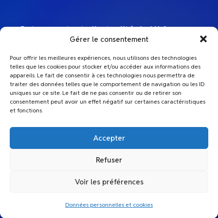
Retrouvez toute l’actualité de L’Afep sur
Gérer le consentement
nos comptes Linkedin
Pour offrir les meilleures expériences, nous utilisons des technologies
telles que les cookies pour stocker et/ou accéder aux informations des
L'Afep
appareils. Le fait de consentir à ces technologies nous permettra de
traiter des données telles que le comportement de navigation ou les ID
uniques sur ce site. Le fait de ne pas consentir ou de retirer son
Le Top Afep
consentement peut avoir un effet négatif sur certaines caractéristiques
et fonctions.
Accepter
Refuser
Voir les préférences
Mentions Légales et crédits
|
Données personnelles et cookies
Données personnelles et cookies