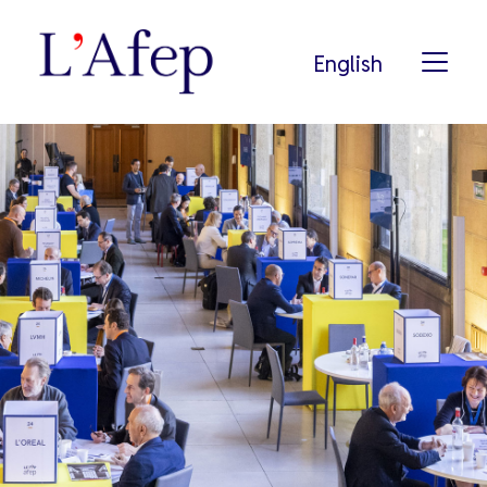
English
L’AFEP
NOTRE HISTOIRE
NOS ADHÉRENTS
PODCAST
NOS ENGAGEMENTS
PRESSE
RECHERCHE