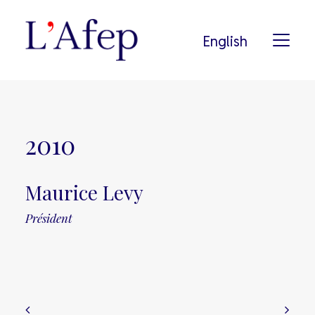
English
L’AFEP
2010
NOTRE HISTOIRE
NOS ADHÉRENTS
Maurice Levy
PODCAST
Président
NOS ENGAGEMENTS
PRESSE
RECHERCHE