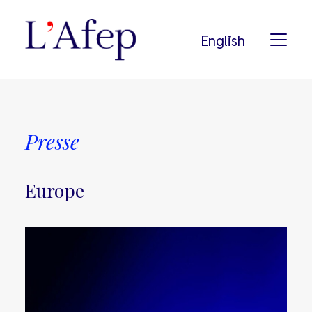
English
L’AFEP
Presse
NOTRE HISTOIRE
NOS ADHÉRENTS
Europe
PODCAST
NOS ENGAGEMENTS
PRESSE
RECHERCHE